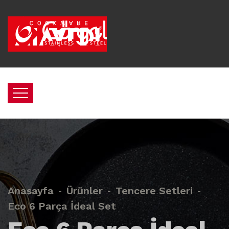
Anasayfa
Ürünler
Tencere Setleri
Eco 6 Parça İdeal Set